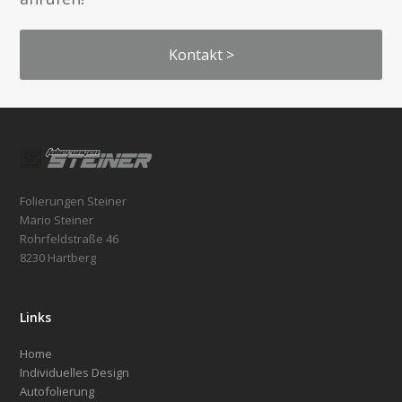
Kontakt >
Folierungen Steiner
Mario Steiner
Rohrfeldstraße 46
8230 Hartberg
Links
Home
Individuelles Design
Autofolierung