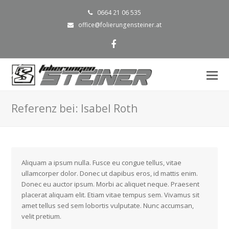
0664 21 06 535
office@folierungensteiner.at
Facebook
Mo
M
öf
Referenz bei: Isabel Roth
Aliquam a ipsum nulla. Fusce eu congue tellus, vitae
ullamcorper dolor. Donec ut dapibus eros, id mattis enim.
Donec eu auctor ipsum. Morbi ac aliquet neque. Praesent
placerat aliquam elit. Etiam vitae tempus sem. Vivamus sit
amet tellus sed sem lobortis vulputate. Nunc accumsan,
velit pretium.