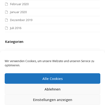
Februar 2020
Januar 2020
Dezember 2019
Juli 2016
Kategorien
Allgemein
Wir verwenden Cookies, um unsere Website und unseren Service zu
optimieren.
Meta
Anmelden
Alle Cookies
Eintrags-Feed
Kommentar-Feed
Ablehnen
WordPress.org
Einstellungen anzeigen
Kategorien