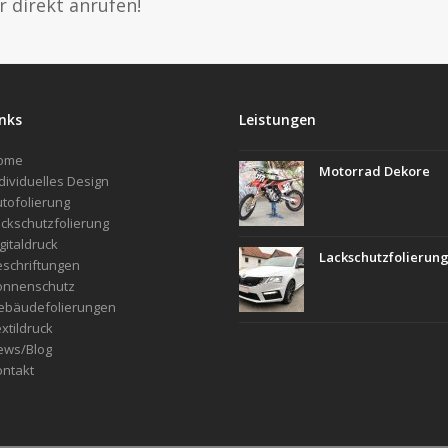
r direkt anrufen!
inks
Leistungen
ome
Motorrad Dekore
dividuelles Design
tofolierung
ckschutzfolierung
gitaldruck
Lackschutzfolierun
schriftungen
onnenschutz
ebäudefolierungen
xtildruck
ews/Blog
ntakt