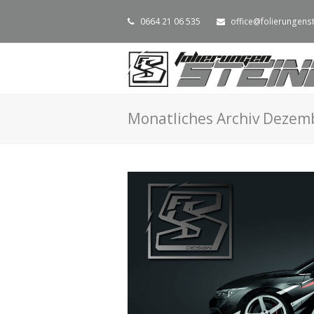
0664 21 06 535
office@folierungenst
Monatliches Archiv Dezem