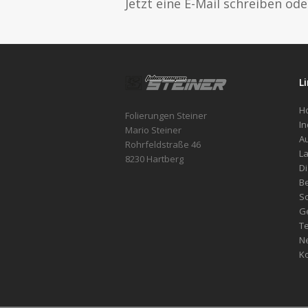
Jetzt eine E-Mail schreiben ode
L
H
Folierungen Steiner
In
Mario Steiner
Au
Rohrfeldstraße 46
La
8230 Hartberg
Di
Be
S
G
Te
N
Ko