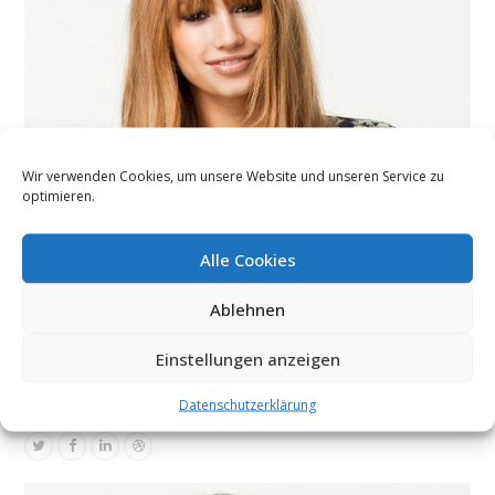
Wir verwenden Cookies, um unsere Website und unseren Service zu
optimieren.
Alle Cookies
Ablehnen
Debbie Dowde
Marketing Manager
Einstellungen anzeigen
Lorem ipsum dolor sit amet, consectetur adipiscing elit. Proin
pulvinar nisl enim, eget dignissim felis posuere in. Ut suscipit et…
Datenschutzerklärung
Twitter
Facebook
Linkedin
Dribbble