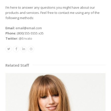
I’m here to answer any questions you might have about our
products and services. Feel free to contact me using any of the
following methods:
Email:
email@email.com
Phone:
(800) 555-5555 x35
Twitter:
@Envato
Twitter
Facebook
Linkedin
Dribbble
Related Staff