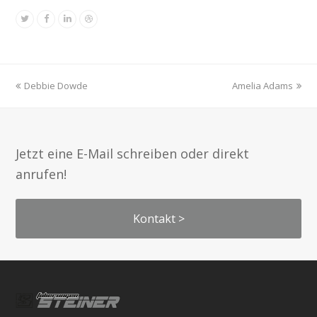
Twitter
Facebook
Linkedin
Dribbble
vorheriger
Nächster
Debbie Dowde
Amelia Adams
Beitrag:
Beitrag:
Jetzt eine E-Mail schreiben oder direkt
anrufen!
Kontakt >