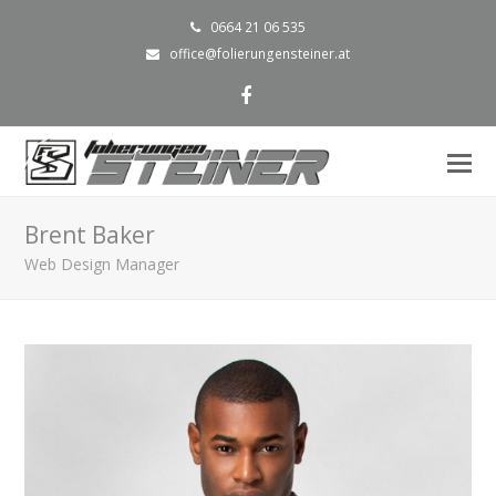
0664 21 06 535
office@folierungensteiner.at
Facebook
Mo
M
öf
Brent Baker
Web Design Manager