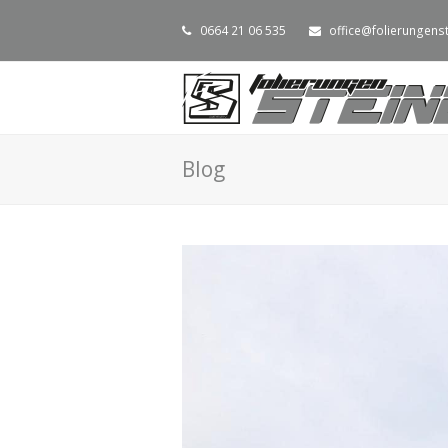
0664 21 06 535
office@folierungenst
Blog