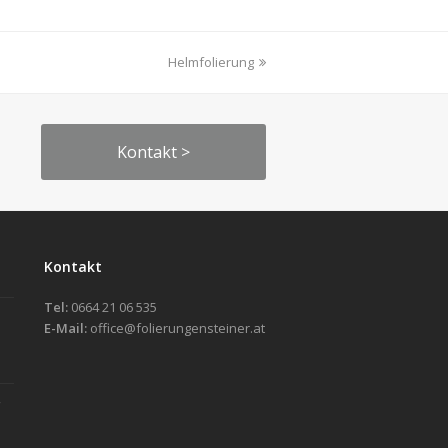
Nächster
Helmfolierung
Beitrag:
Kontakt >
Kontakt
Tel:
0664 21 06 535
E-Mail:
office@folierungensteiner.at
g