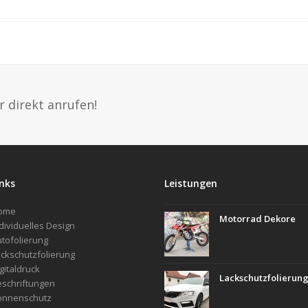
r direkt anrufen!
inks
Leistungen
ome
Motorrad Dekore
dividuelles Design
tofolierung
ckschutzfolierung
gitaldruck
Lackschutzfolierun
schriftungen
onnenschutz