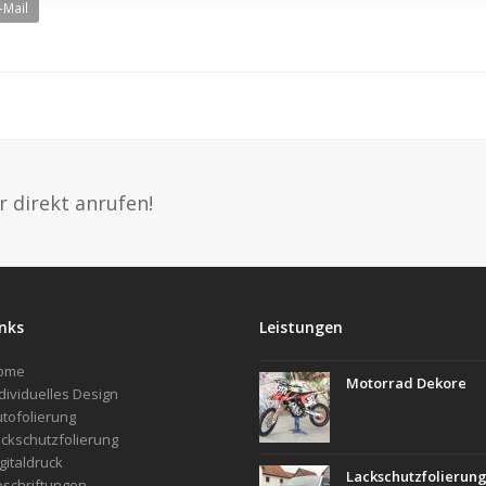
-Mail
r direkt anrufen!
inks
Leistungen
ome
Motorrad Dekore
dividuelles Design
tofolierung
ckschutzfolierung
gitaldruck
Lackschutzfolierun
schriftungen