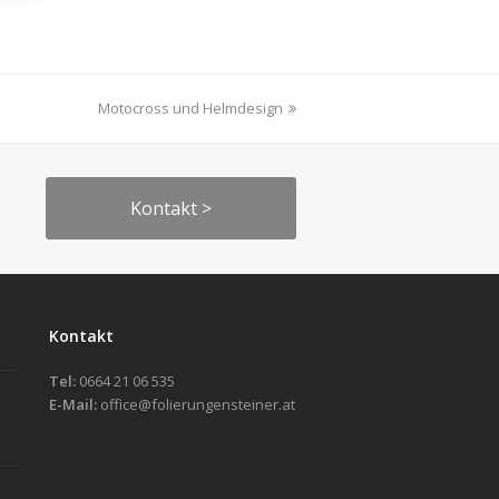
Nächster
Motocross und Helmdesign
Beitrag:
Kontakt >
Kontakt
Tel:
0664 21 06 535
E-Mail:
office@folierungensteiner.at
g